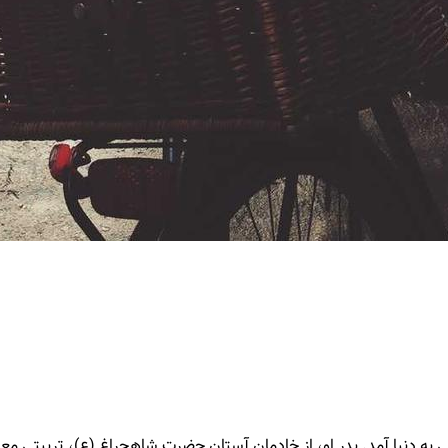
از و در خانواده‌ای مذهبی به دنیا آمد. پدر او، از خادمان آستان حضرت شاهچراغ (ع)