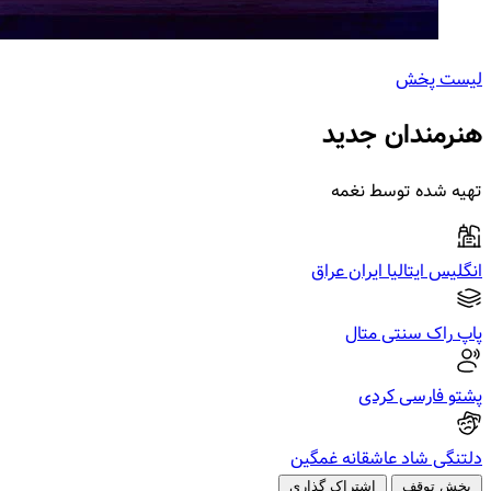
لیست پخش
هنرمندان جدید
تهیه شده توسط نغمه
انگلیس
ایتالیا
ایران
عراق
پاپ
راک
سنتی
متال
پشتو
فارسی
کردی
دلتنگی
شاد
عاشقانه
غمگین
پخش
توقف
اشتراک گذاری