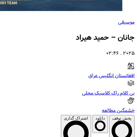
موسیقی
جانان – حمید هیراد
۲۰۲۵ . ۰۲:۴۶
افغانستان
انگلیس
عراق
بی کلام
راک
کلاسیک
محلی
خشمگین
مطالعه
پخش
توقف
دانلود
اشتراک گذاری