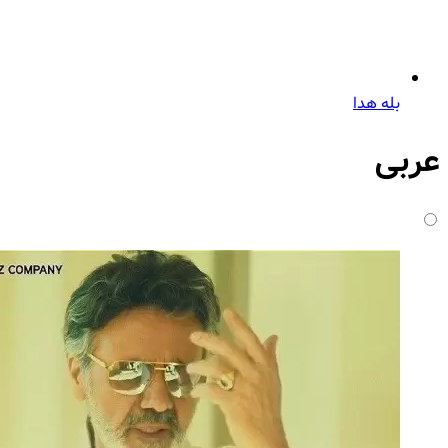
بله هدا
عربی