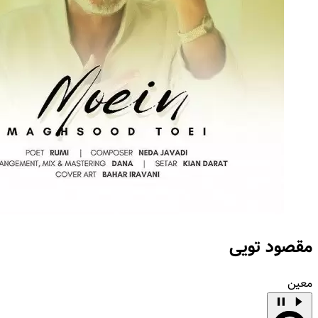
مقصود تویی
معین