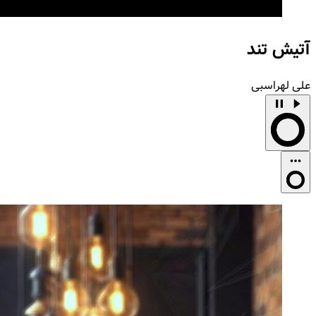
آتیش تند
علی لهراسبی