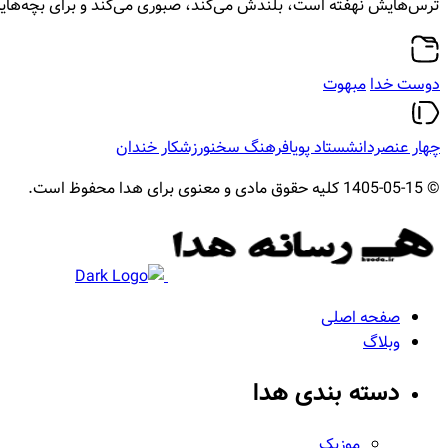
ترس‌هایش نهفته است، بلندش می‌کند، صبوری می‌کند و برای بچه‌های
دوست خدا
ﻣﺒﻬﻮﺕ
چهار عنصردانش
ستاد پويا
فرهنگ سخن
ورزشكار خندان
© 1405-05-15 کلیه حقوق مادی و معنوی برای هدا محفوظ است.
هدا
صفحه اصلی
وبلاگ
دسته بندی هدا
موزیک